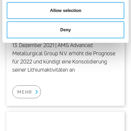
für 2022 und kündigt eine
Allow selection
Konsolidierung der
Lithiumaktivitäten an
Deny
13. Dezember 2021 | AMG Advanced
Metallurgical Group N.V. erhöht die Prognose
für 2022 und kündigt eine Konsolidierung
seiner Lithiumaktivitäten an
MEHR