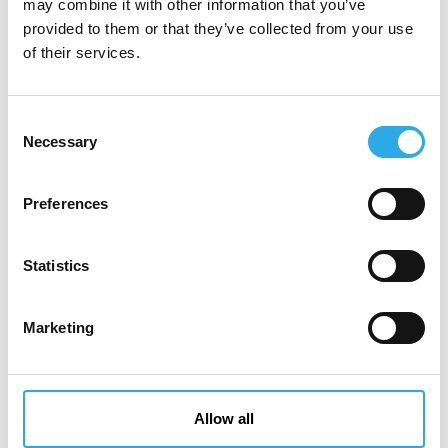
may combine it with other information that you’ve
provided to them or that they’ve collected from your use
MEHR
of their services.
Consent
Necessary
Selection
Preferences
Statistics
Marketing
AMG erhöht die Prognose
Allow all