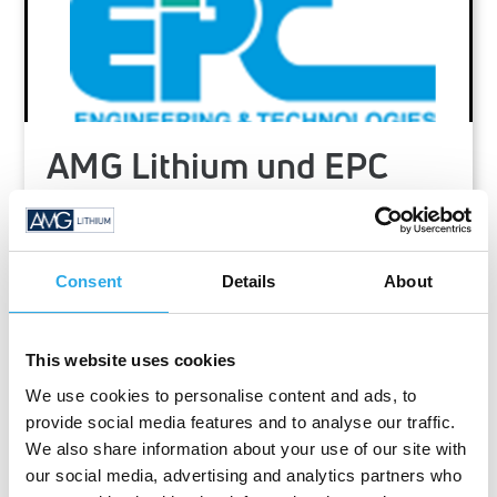
AMG Lithium und EPC
Group finalisieren die
Ausführungsplanung für
die Lithiumhydroxid-
Consent
Details
About
Produktion in Bitterfeld
This website uses cookies
We use cookies to personalise content and ads, to
5. April 2022 | AMG Lithium und EPC Group
provide social media features and to analyse our traffic.
finalisieren die Ausführungsplanung für die
We also share information about your use of our site with
Lithiumhydroxid-Produktion in Bitterfeld
our social media, advertising and analytics partners who