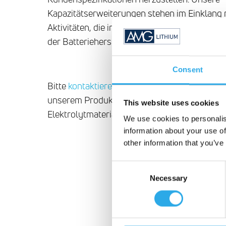
Kapazitätserweiterungen stehen im Einklang 
Aktivitäten, die in den Pilot- und Produktion
der Batterieherstellung hineinwachsen.
Consent
Bitte
kontaktieren Sie
uns für weitere Informa
unserem Produktionsprozess für sulfidische
This website uses cookies
Elektrolytmaterialien.
We use cookies to personalis
information about your use of
other information that you’ve
Consent
Necessary
Selection