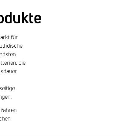
odukte
arkt für
ulfidische
endsten
terien, die
nsdauer
seitige
ngen.
erfahren
schen