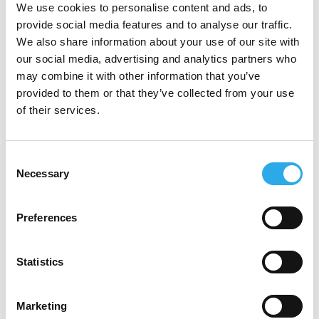
We use cookies to personalise content and ads, to
provide social media features and to analyse our traffic.
PRODUKTE ÜBERSICHT
We also share information about your use of our site with
our social media, advertising and analytics partners who
may combine it with other information that you’ve
provided to them or that they’ve collected from your use
of their services.
AMG LITHIUM
Consent
Necessary
Selection
An der Spitze der
Preferences
CO
-Reduzierung
2
Statistics
Das Lithium-Geschäft von AMG deckt die
Marketing
gesamte Lithium-Wertschöpfungskette ab und