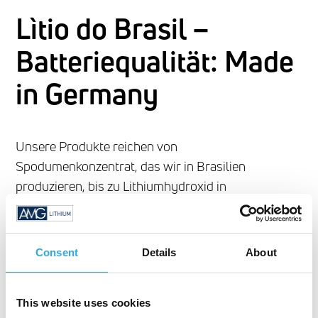
Lìtio do Brasil –
Batteriequalität: Made
in Germany
Unsere Produkte reichen von
Spodumenkonzentrat, das wir in Brasilien
produzieren, bis zu Lithiumhydroxid in
Batteriequalität und sulfidischen Materialien, die in
Deutschland hergestellt werden, um den
wachsenden europäischen Batteriemarkt zu
Consent
Details
About
bedienen.
This website uses cookies