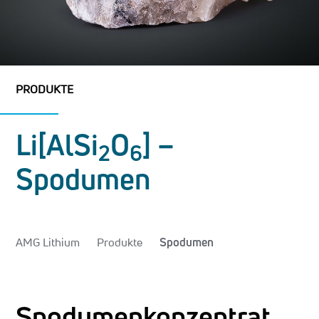
PRODUKTE
Li[AlSi
O
] –
2
6
Spodumen
AMG Lithium
Produkte
Spodumen
Spodumenkonzentrat