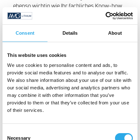
ebenso wichtig wie Ihr fachliches Know-how.
Wie lange dauert der gesamte
Auswahlprozess?
Consent
Details
About
Die Dauer des Auswahlprozesses ist von
This website uses cookies
vielen Aspekten abhängig. Wir sind bestrebt
We use cookies to personalise content and ads, to
neben einem möglichst schnellen Prozess
provide social media features and to analyse our traffic.
auch genügend Zeit einzuräumen, um nicht
We also share information about your use of our site with
nur uns ein bestmögliches Bild von Ihrer
our social media, advertising and analytics partners who
Person zu machen sondern auch Ihnen einen
may combine it with other information that you’ve
umfassenden Einblick in die Position und
provided to them or that they’ve collected from your use
of their services.
unser Unternehmen zu bieten. Abhängig von
den Verfügbarkeiten der in den Interviews
eingebundenen Personen kann der
Consent
Auswahlprozess innerhalb weniger Wochen
Necessary
Selection