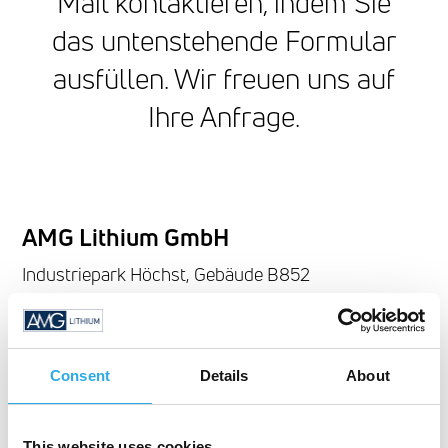
Mail kontaktieren, indem Sie
das untenstehende Formular
ausfüllen. Wir freuen uns auf
Ihre Anfrage.
AMG Lithium GmbH
Industriepark Höchst, Gebäude B852
65926 Frankfurt am Main
Deutschland
Consent
Details
About
Anrede
Frau
Herr
This website uses cookies