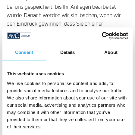
bei uns gespeichert, bis Ihr Anliegen bearbeitet
wurde. Danach werden wir sie löschen, wenn wir
den Eindruck gewinnen, dass Sie an einer
Fortsetzung des Kontakts nicht interessiert sind.
Datenverarbeitung im
Consent
Details
About
Bewerbungsverfahren
Wenn Sie sich auf eine ausgeschriebene Stelle
This website uses cookies
bewerben oder uns eine Initiativbewerbung
We use cookies to personalise content and ads, to
schicken, verwenden wir die Daten, die Sie uns zur
provide social media features and to analyse our traffic.
Verfügung stellen, ausschließlich für dieses eine
We also share information about your use of our site with
Bewerbungsverfahren. Nur diejenigen Mitarbeiter
our social media, advertising and analytics partners who
in unserem Unternehmen, die an der Entscheidung
may combine it with other information that you’ve
über Ihre Einstellung beteiligt sind, wie
provided to them or that they’ve collected from your use
Geschäftsführung, Personalabteilung und
of their services.