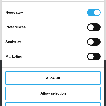
vorgeschriebene Informationen im Sinne des
Consent
niederländischen
Necessary
Selection
Finanzmarktaufsichtsgesetzes (Wet op het
financieel toezicht).
Preferences
Statistics
Marketing
Allow all
KONTAKT
Allow selection