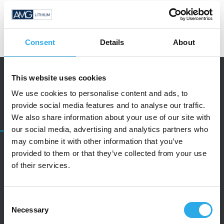
Consent
Details
About
This website uses cookies
We use cookies to personalise content and ads, to
provide social media features and to analyse our traffic.
KONTAKT
We also share information about your use of our site with
our social media, advertising and analytics partners who
may combine it with other information that you’ve
Kontaktieren Sie uns
provided to them or that they’ve collected from your use
of their services.
Haben Sie Fragen oder möchten Sie mit uns
Consent
Kontakt aufnehmen? Bitte nutzen Sie dieses
Necessary
Selection
Kontaktformular. Wir freuen uns auf Ihre Anfrage.