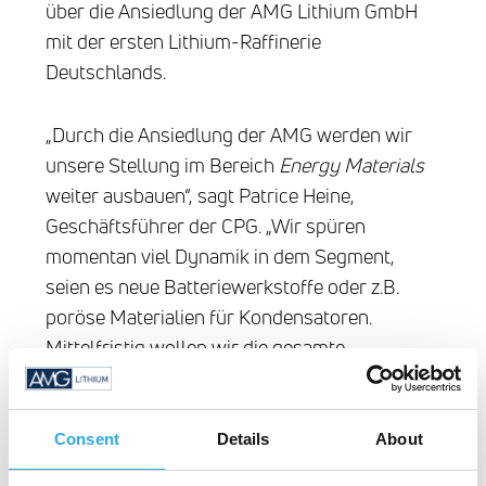
über die Ansiedlung der AMG Lithium GmbH
mit der ersten Lithium-Raffinerie
Deutschlands.
„Durch die Ansiedlung der AMG werden wir
unsere Stellung im Bereich
Energy Materials
weiter ausbauen“, sagt Patrice Heine,
Geschäftsführer der CPG. „Wir spüren
momentan viel Dynamik in dem Segment,
seien es neue Batteriewerkstoffe oder z.B.
poröse Materialien für Kondensatoren.
Mittelfristig wollen wir die gesamte
Wertschöpfungskette für Batteriematerialien
an unseren Standort holen – und durch ein
echtes Recycling der Batterien diese in eine
Consent
Details
About
nachhaltige Kreislaufwirtschaft überführen.“